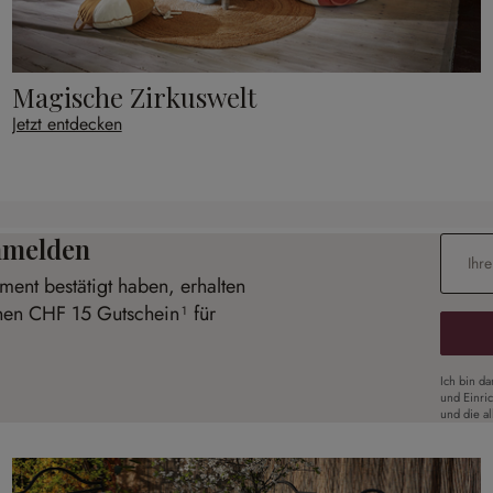
Magische Zirkuswelt
Jetzt entdecken
anmelden
E-Mail-
ent bestätigt haben, erhalten
inen CHF 15 Gutschein¹ für
Ich bin d
und Einri
und die a