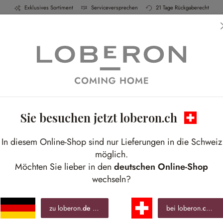
Exklusives Sortiment
Serviceversprechen
21 Tage Rückgaberecht
h & Küche
Schlafen
Bad
Möbel
Leucht
Sie besuchen jetzt loberon.ch
Kleine Blüten, grosse Wirkung
In diesem Online-Shop sind nur Lieferungen in die Schweiz
Für ein sanftes Erwachen voller Gemütlichkeit
möglich.
Möchten Sie lieber in den
deutschen Online-Shop
wechseln?
zu loberon.
de
wechseln »
bei loberon.
ch
ble