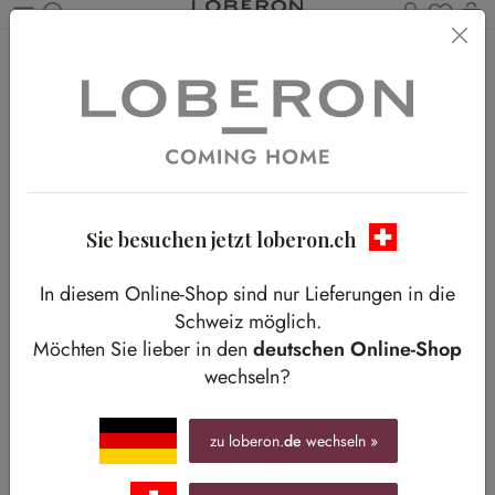
Du has
W
Zum Hauptinhalt springen
Home
Shop-The-Look
Shop The Look
Alle Ideen
Neu
Outdoor
Wohnen
Essen & Küche
Schlafen
Bad
Flur
Sie besuchen jetzt loberon.ch
Arbeitszimmer
Kids
Pets
Ostern
In diesem Online-Shop sind nur Lieferungen in die
Weihnachten
Schweiz möglich.
Möchten Sie lieber in den
deutschen Online-Shop
wechseln?
zu loberon.
de
wechseln »