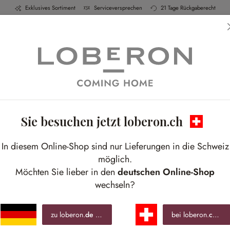
Exklusives Sortiment
Serviceversprechen
21 Tage Rückgaberecht
h & Küche
Schlafen
Bad
Möbel
Leucht
Sie besuchen jetzt loberon.ch
Zwischen Klarheit und Komfort
In diesem Online-Shop sind nur Lieferungen in die Schweiz
sstarke Strukturen sorgen für ein lebendiges R
möglich.
Möchten Sie lieber in den
deutschen Online-Shop
wechseln?
zu loberon.
de
wechseln »
bei loberon.
ch
ble