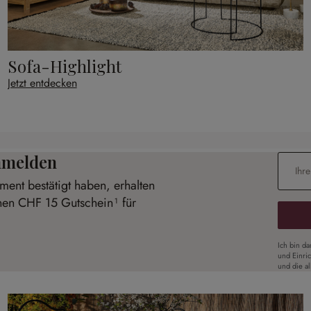
Sofa-Highlight
Jetzt entdecken
anmelden
E-Mail-
ent bestätigt haben, erhalten
inen CHF 15 Gutschein¹ für
Ich bin d
und Einri
und die a