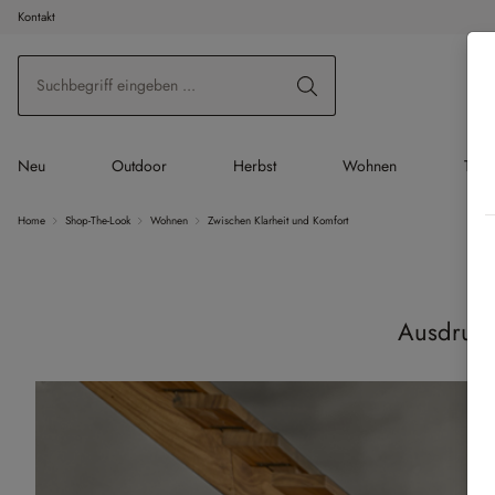
Kontakt
 Hauptinhalt springen
Zur Suche springen
Zur Hauptnavigation springen
Neu
Outdoor
Herbst
Wohnen
Tisc
Home
Shop-The-Look
Wohnen
Zwischen Klarheit und Komfort
Ausdruck