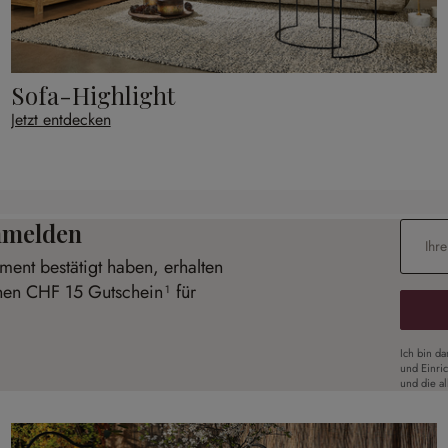
Sofa-Highlight
Jetzt entdecken
anmelden
E-Mail-
ent bestätigt haben, erhalten
inen CHF 15 Gutschein¹ für
Ich bin d
und Einri
und die a