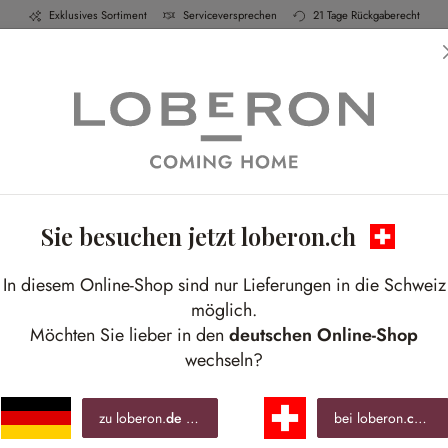
Exklusives Sortiment
Serviceversprechen
21 Tage Rückgaberecht
h & Küche
Schlafen
Bad
Möbel
Leucht
Sie besuchen jetzt loberon.ch
Florale Nostalgie
In diesem Online-Shop sind nur Lieferungen in die Schweiz
Shabby-Chic treffen auf blumige Akzente
möglich.
Möchten Sie lieber in den
deutschen Online-Shop
wechseln?
zu loberon.
de
wechseln »
bei loberon.
ch
ble