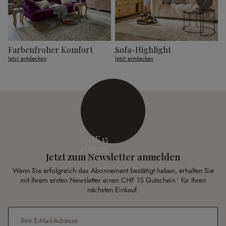
Farbenfroher Komfort
Sofa-Highlight
G
Jetzt entdecken
Jetzt entdecken
J
CHF 15
FÜR SIE
Jetzt zum Newsletter anmelden
Wenn Sie erfolgreich das Abonnement bestätigt haben, erhalten Sie
mit Ihrem ersten Newsletter einen CHF 15 Gutschein¹ für Ihren
nächsten Einkauf.
E-Mail-Adresse
*