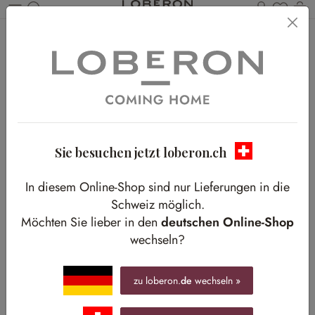
Du has
W
Zum Hauptinhalt springen
Home
Shop-The-Look
Moderner Komfort
Moderner Komfort
Mit weichen Textilien durch den kalten Winter
Sie besuchen jetzt loberon.ch
In diesem Online-Shop sind nur Lieferungen in die
Schweiz möglich.
Möchten Sie lieber in den
deutschen Online-Shop
wechseln?
zu loberon.
de
wechseln »