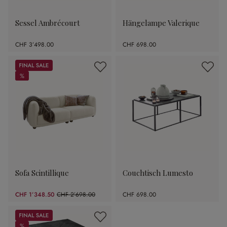
Sessel Ambrécourt
Hängelampe Valerique
CHF 3’498.00
CHF 698.00
Sale
%
%
Sofa Scintillique
Couchtisch Lumesto
CHF 1’348.50
CHF 2’698.00
CHF 698.00
(50.02% gespart)
Sale
%