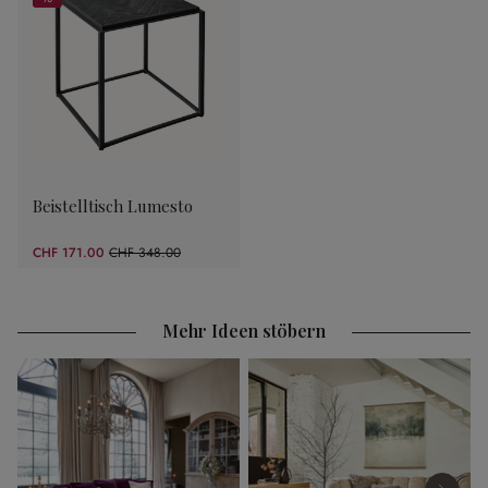
%
Beistelltisch Lumesto
CHF 171.00
CHF 348.00
(50.86% gespart)
Mehr Ideen stöbern