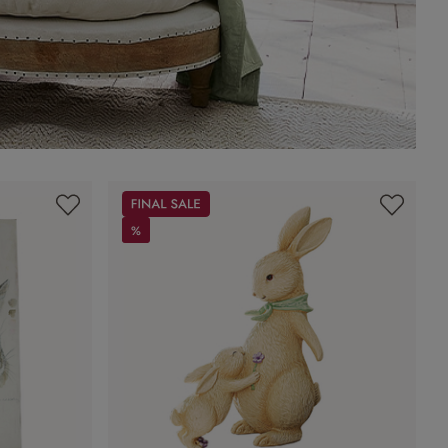
Sale
%
%