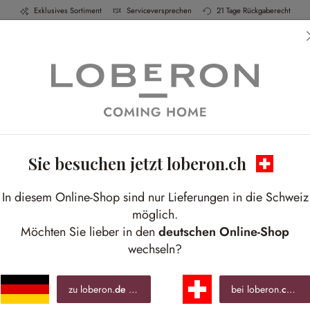
Exklusives Sortiment
Serviceversprechen
21 Tage Rückgaberecht
h & Küche
Schlafen
Bad
Möbel
Leucht
Sie besuchen jetzt loberon.ch
Wohlfühlparadies
In diesem Online-Shop sind nur Lieferungen in die Schweiz
on aus beigen und grünen Farbtönen lädt zum 
möglich.
Möchten Sie lieber in den
deutschen Online-Shop
wechseln?
zu loberon.
de
wechseln »
bei loberon.
ch
ble