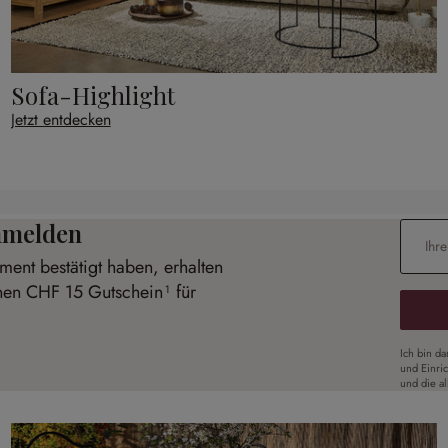
Sofa-Highlight
Jetzt entdecken
anmelden
E-Mail-
ent bestätigt haben, erhalten
inen CHF 15 Gutschein¹ für
Ich bin d
und Einri
und die a