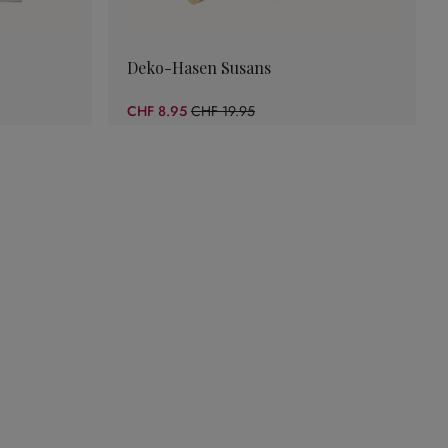
Deko-Hasen Susans
CHF 8.95
CHF 19.95
(55.14% gespart)