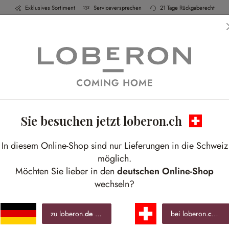
Exklusives Sortiment
Serviceversprechen
21 Tage Rückgaberecht
h & Küche
Schlafen
Bad
Möbel
Leucht
Sie besuchen jetzt loberon.ch
Shop The Look
In diesem Online-Shop sind nur Lieferungen in die Schweiz
möglich.
Möchten Sie lieber in den
deutschen Online-Shop
wechseln?
Essen & Küche
Schlafen
Bad
Flur
Arbeitszimmer
zu loberon.
de
wechseln »
bei loberon.
ch
ble