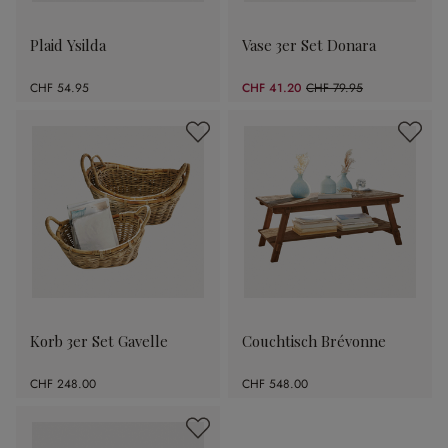
Plaid Ysilda
Vase 3er Set Donara
CHF 54.95
CHF 41.20
CHF 79.95
(48.47% gespart)
Korb 3er Set Gavelle
Couchtisch Brévonne
CHF 248.00
CHF 548.00