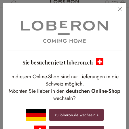
Du has
W
Zum Hauptinhalt springen
Home
Shop-The-Look
Wohnen
Coastal Breeze
Coastal Breeze
Zarte Blautöne treffen auf Leinen, Cream und warme Hölzer
Sie besuchen jetzt loberon.ch
In diesem Online-Shop sind nur Lieferungen in die
Schweiz möglich.
Möchten Sie lieber in den
deutschen Online-Shop
wechseln?
zu loberon.
de
wechseln »