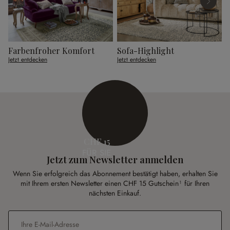
Farbenfroher Komfort
Sofa-Highlight
G
Jetzt entdecken
Jetzt entdecken
J
CHF 15
FÜR SIE
Jetzt zum Newsletter anmelden
Wenn Sie erfolgreich das Abonnement bestätigt haben, erhalten Sie
mit Ihrem ersten Newsletter einen CHF 15 Gutschein¹ für Ihren
nächsten Einkauf.
E-Mail-Adresse
*