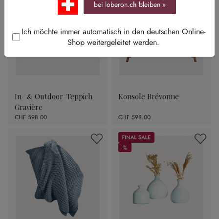
bei loberon.
ch
bleiben »
Ich möchte immer automatisch in den deutschen Online-
Shop weitergeleitet werden.
In- & Outdoor-Teppich
Konsole Brévonne
Gravière
CHF 598.00
CHF 598.00
Sale
%
%