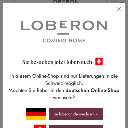
Du has
W
Zum Hauptinhalt springen
Home
Shop-The-Look
Shades of Blue
Shades of Blue
Landhaus-Flair mit einem Hauch von Blau
Sie besuchen jetzt loberon.ch
In diesem Online-Shop sind nur Lieferungen in die
Schweiz möglich.
Möchten Sie lieber in den
deutschen Online-Shop
wechseln?
zu loberon.
de
wechseln »