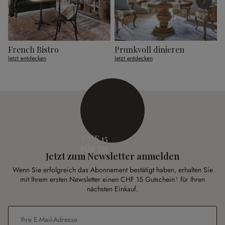
French Bistro
Prunkvoll dinieren
Jetzt entdecken
Jetzt entdecken
J
CHF 15
FÜR SIE
Jetzt zum Newsletter anmelden
Wenn Sie erfolgreich das Abonnement bestätigt haben, erhalten Sie
mit Ihrem ersten Newsletter einen CHF 15 Gutschein¹ für Ihren
nächsten Einkauf.
E-Mail-Adresse
*