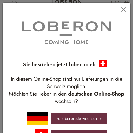
Du has
W
Zum Hauptinhalt springen
Home
Shop-The-Look
Essen & Küche
Festlich eingedeckt
Festlich eingedeckt
Ein winterliches Menü im Landhaus-Look
Sie besuchen jetzt loberon.ch
In diesem Online-Shop sind nur Lieferungen in die
Schweiz möglich.
Möchten Sie lieber in den
deutschen Online-Shop
wechseln?
zu loberon.
de
wechseln »