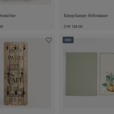
Domérise
hängelampe Hélomiane
00
CHF 128.00
Neu