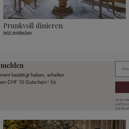
Prunkvoll dinieren
Jetzt entdecken
anmelden
E-Mail-
ent bestätigt haben, erhalten
inen CHF 15 Gutschein¹ für
Ich bin d
und Einri
und die a