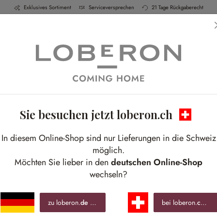
Exklusives Sortiment
Serviceversprechen
21 Tage Rückgaberecht
h & Küche
Schlafen
Bad
Möbel
Leucht
Sie besuchen jetzt loberon.ch
Farmhouse Kitchen
In diesem Online-Shop sind nur Lieferungen in die Schweiz
Genussmomente im nostalgischen Landhaus-Styl
möglich.
Möchten Sie lieber in den
deutschen Online-Shop
wechseln?
zu loberon.
de
wechseln »
bei loberon.
ch
ble