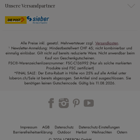
Unsere Versandpartner
Alle Preise inkl. gesetzl. Mehrwertsteuer zzgl.
Versandkosten
.
¹ Newsletter-Anmeldung: Mindestbestellwert CHF 45; nicht kombinierbar und
einmalig einlösbar. Gilt nicht auf bereits reduzierte Ware. Nicht anwendbar beim
Kauf von Geschenkgutscheinen.
FSC®-Warenzeichenlizenznummer: FSC-C136992 (Nur als solche markierten
Produkte sind FSC zertifiziert)
*FINAL SALE: Der Extra-Rabatt in Höhe von 25% auf alle Artikel unter
loberon.ch/Sale ist bereits abgezogen. Set-Artikel sind ausgeschlossen. Sie
benötigen keinen Gutscheincode. Gültig bis 11.08.2026.
Impressum
AGB
Datenschutz
Datenschutz-Einstellungen
Barrierefreiheitserklärung
Outdoor
Herbst
Weihnachten
Ostern
© 2026 LOBERON GmbH