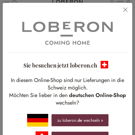
Du has
W
Zum Hauptinhalt springen
Home
Shop-The-Look
Outdoor
Familien-Treffpunkt im Freien
Familien-Treffpunkt im Freien
Gemeinsame Stunden genießen
Sie besuchen jetzt loberon.ch
In diesem Online-Shop sind nur Lieferungen in die
Schweiz möglich.
Möchten Sie lieber in den
deutschen Online-Shop
wechseln?
zu loberon.
de
wechseln »