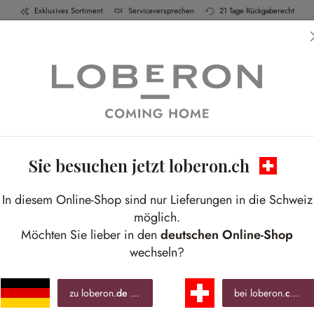
Exklusives Sortiment
Serviceversprechen
21 Tage Rückgaberecht
h & Küche
Schlafen
Bad
Möbel
Leucht
Sie besuchen jetzt loberon.ch
Nostalgie unterm Sonnenschir
In diesem Online-Shop sind nur Lieferungen in die Schweiz
iger Mix aus Eisen, Natur und französischer N
möglich.
Möchten Sie lieber in den
deutschen Online-Shop
wechseln?
zu loberon.
de
wechseln »
bei loberon.
ch
ble