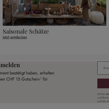
Saisonale Schätze
Jetzt entdecken
anmelden
E-Mail-
ent bestätigt haben, erhalten
inen CHF 15 Gutschein¹ für
Ich bin d
und Einri
und die a