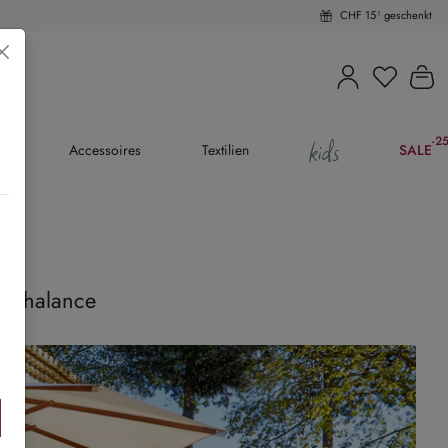
CHF 15¹ geschenkt
Du hast 
Wa
kids
-2
(25
en
Accessoires
Textilien
SALE
m
onchalance
iben »