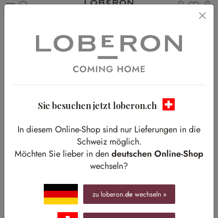
Du has
W
Zum Hauptinhalt springen
Home
Shop-The-Look
Weihnachten
Hören Sie es knistern?
Hören Sie es knistern?
Behagliche Stunden am warmen Kaminfeuer
Sie besuchen jetzt loberon.ch
In diesem Online-Shop sind nur Lieferungen in die
Schweiz möglich.
Möchten Sie lieber in den
deutschen Online-Shop
wechseln?
zu loberon.
de
wechseln »