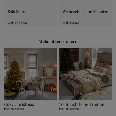
Sofa Monaco
Weihnachtsbaum Mannier
CHF 1’348.00
CHF 118.00
Mehr Ideen stöbern
Cozy Christmas
Weihnachtliche Träume
G
Jetzt entdecken
Jetzt entdecken
J