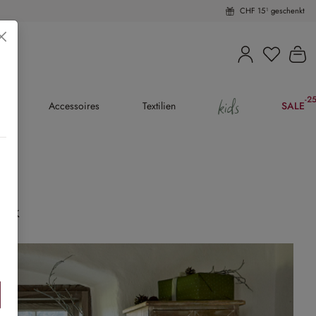
CHF 15¹ geschenkt
Du hast 
Wa
kids
-2
(25
en
Accessoires
Textilien
SALE
ook
iben »