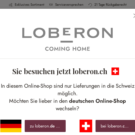
Exklusives Sortiment
Serviceversprechen
21 Tage Rückgaberecht
h & Küche
Schlafen
Bad
Möbel
Leucht
Sie besuchen jetzt loberon.ch
Out of the woods
In diesem Online-Shop sind nur Lieferungen in die Schweiz
turnahe Accessoires für den perfekten Chalet-L
möglich.
Möchten Sie lieber in den
deutschen Online-Shop
wechseln?
zu loberon.
de
wechseln »
bei loberon.
ch
ble