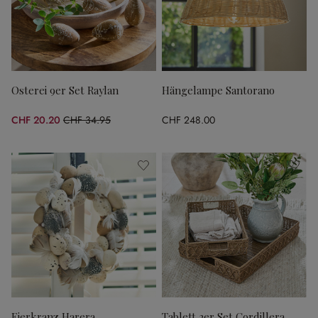
Osterei 9er Set Raylan
Hängelampe Santorano
CHF 20.20
CHF 34.95
CHF 248.00
(42.2% gespart)
Eierkranz Harera
Tablett 2er Set Cordillera