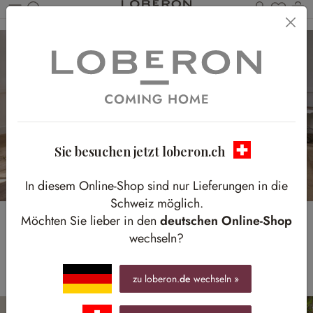
Du has
W
Zum Hauptinhalt springen
Sie besuchen jetzt loberon.ch
In diesem Online-Shop sind nur Lieferungen in die
Schweiz möglich.
Möchten Sie lieber in den
deutschen Online-Shop
NATÜRLICHE
wechseln?
OSTERMOMENTE
zu loberon.
de
wechseln »