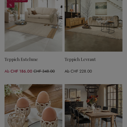
%
%
Teppich Estelune
Teppich Levraut
Ab
CHF 186.00
CHF 348.00
Ab
CHF 228.00
(46.55% gespart)