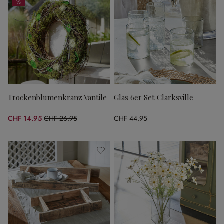
%
%
Trockenblumenkranz Vantile
Glas 6er Set Clarksville
CHF 14.95
CHF 26.95
CHF 44.95
(44.53% gespart)