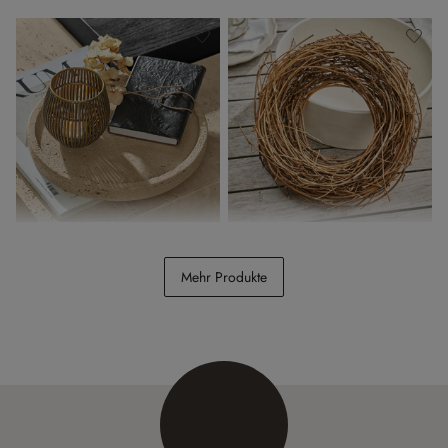
Tablett Caleneuve
Kranz Islene
Mehr Produkte
CHF 54.95
CHF 26.95