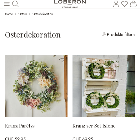
W
Zum Hauptinhalt springen
Home
Ostern
Osterdekoration
Osterdekoration
Produkte filtern
Kranz Parélys
Kranz 3er Set Islene
CHF 59.95
CHF 69.95