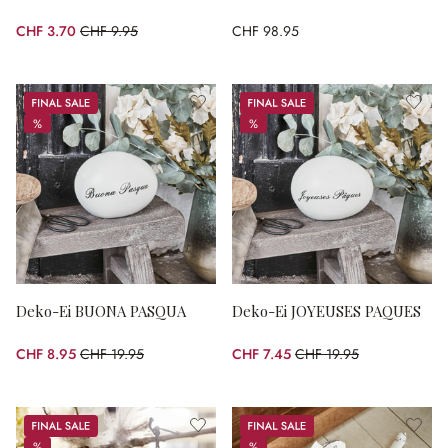
CHF 3.70
CHF 9.95
CHF 98.95
(62.81% gespart)
Sale
Sale
%
%
%
%
Deko-Ei BUONA PASQUA
Deko-Ei JOYEUSES PAQUES
CHF 8.95
CHF 19.95
CHF 7.45
CHF 19.95
(55.14% gespart)
(62.66% gespart)
Sale
Sale
%
%