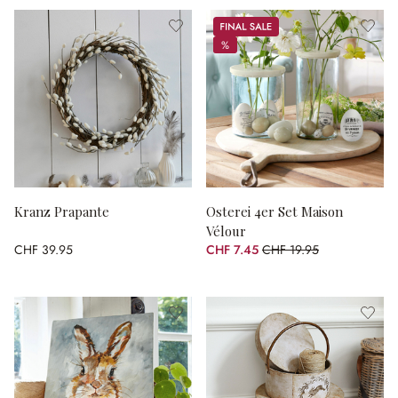
Sale
%
%
Kranz Prapante
Osterei 4er Set Maison
Vélour
CHF 39.95
CHF 7.45
CHF 19.95
(62.66% gespart)