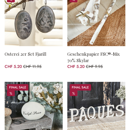
%
%
Osterei 2er Set Fjarill
Geschenkpapier FSC®-Mix
70% Skylar
CHF 5.20
CHF 11.95
CHF 5.20
CHF 9.95
(56.49% gespart)
(47.74% gespart)
Sale
Sale
%
%
%
%