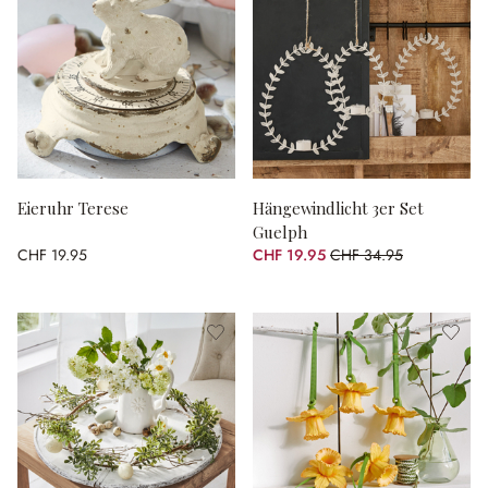
Eieruhr Terese
Hängewindlicht 3er Set
Guelph
CHF 19.95
CHF 19.95
CHF 34.95
(42.92% gespart)