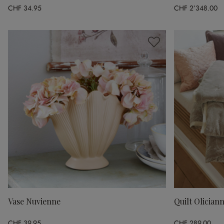
CHF 34.95
CHF 2’348.00
Vase Nuvienne
Quilt Olician
CHF 39.95
CHF 289.00