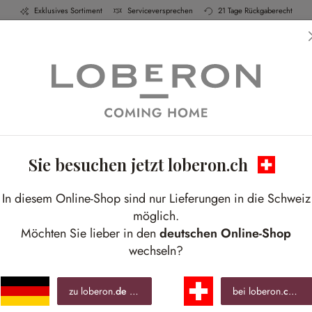
Exklusives Sortiment
Serviceversprechen
21 Tage Rückgaberecht
h & Küche
Schlafen
Bad
Möbel
Leucht
Sie besuchen jetzt loberon.ch
In diesem Online-Shop sind nur Lieferungen in die Schweiz
möglich.
Möchten Sie lieber in den
deutschen Online-Shop
wechseln?
zu loberon.
de
wechseln »
bei loberon.
ch
ble