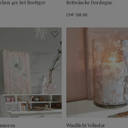
chen 4er Set Boettger
Bettwäsche Dordogne
CHF 138.00
umeron
Windlicht Velindar