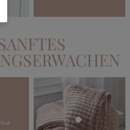
SANFTES
INGSERWACHEN
e
Rosé