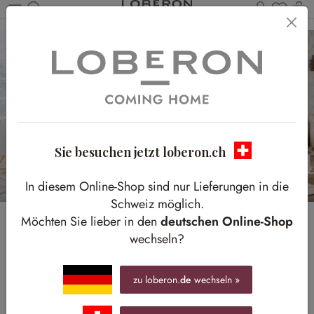
Du has
W
Zum Hauptinhalt springen
Sie besuchen jetzt loberon.ch
In diesem Online-Shop sind nur Lieferungen in die
Schweiz möglich.
Möchten Sie lieber in den
deutschen Online-Shop
COZY COLORS
wechseln?
Stimmungsvoll in die gemütliche Jahreszeit starten
zu loberon.
de
wechseln »