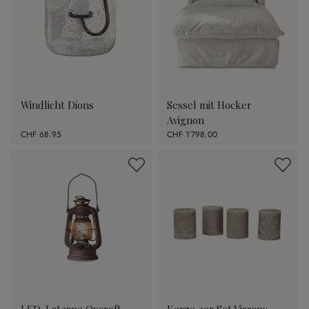
Windlicht Dions
Sessel mit Hocker
Avignon
CHF 68.95
CHF 1’798.00
LED-Laterne Oxcroft
Kerze 4er Set Virrans