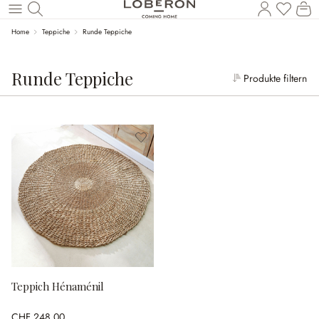
W
Zum Hauptinhalt springen
Home
Teppiche
Runde Teppiche
Runde Teppiche
Produkte filtern
Teppich Hénaménil
CHF 248.00