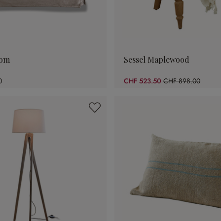
som
Sessel Maplewood
0
CHF 523.50
CHF 898.00
(41.7% gespart)