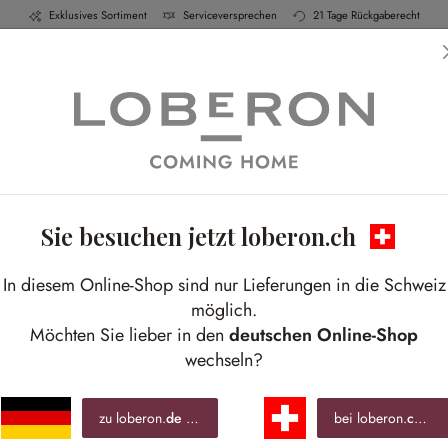
Exklusives Sortiment
Serviceversprechen
21 Tage Rückgaberecht
h & Küche
Schlafen
Bad
Möbel
Leucht
Sie besuchen jetzt loberon.ch
In diesem Online-Shop sind nur Lieferungen in die Schweiz
möglich.
Möchten Sie lieber in den
deutschen Online-Shop
wechseln?
zu loberon.
de
wechseln »
bei loberon.
ch
ble