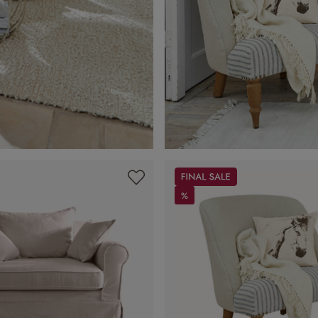
Sale
%
%