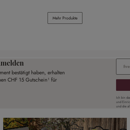
sette
Hocker Ulysette
Mehr Produkte
CHF 548.00
anmelden
E-Mail-
ent bestätigt haben, erhalten
inen CHF 15 Gutschein¹ für
Ich bin d
und Einri
und die a