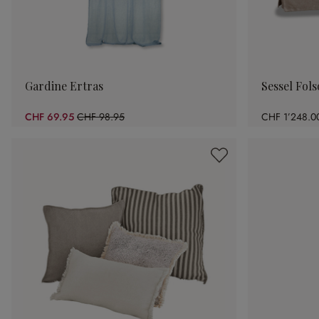
Gardine Ertras
Sessel Fol
CHF 69.95
CHF 98.95
CHF 1’248.0
(29.31% gespart)