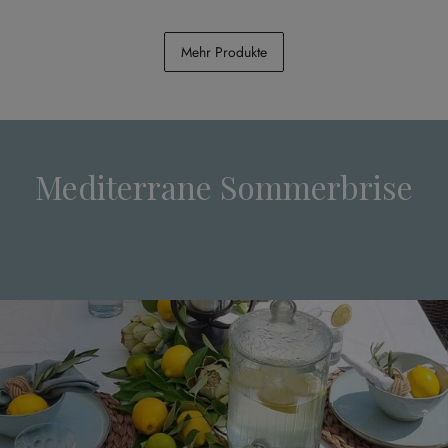
Serviette 4er Set Taralga
Tablett mit Vasen Blairville
Mehr Produkte
CHF 39.95
CHF 54.95
Mediterrane Sommerbrise