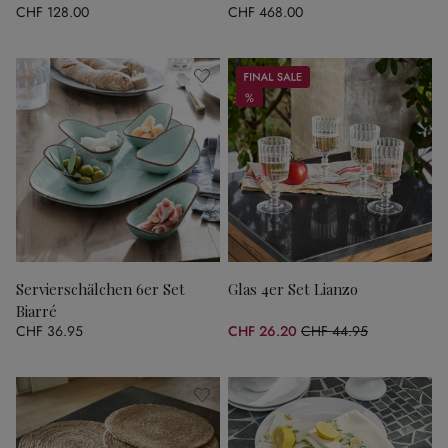
CHF 128.00
CHF 468.00
Sale
%
%
Servierschälchen 6er Set
Glas 4er Set Lianzo
Biarré
CHF 36.95
CHF 26.20
CHF 44.95
(41.71% gespart)