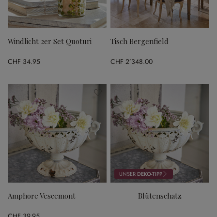
Windlicht 2er Set Quoturi
Tisch Bergenfield
CHF 34.95
CHF 2’348.00
UNSER
DEKO-TIPP
Amphore Vescemont
Blütenschatz
CHF 39.95