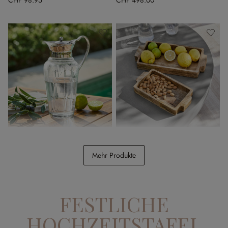
CHF 98.95
CHF 498.00
Krug Braux
Tablett 2er Set Buer
Mehr Produkte
CHF 74.95
CHF 48.95
FESTLICHE
HOCHZEITSTAFEL