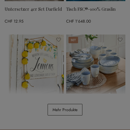
Untersetzer 4er Set Darfield
Tisch FSC®-100% Graslin
CHF 12.95
CHF 1’648.00
Set
Girlande Palerina
Geschirr 30er Set Vionette
Mehr Produkte
CHF 39.95
CHF 228.00