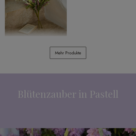
Deko-Blumenstrauss 2er Set
Oiselette
Mehr Produkte
CHF 19.95
Blütenzauber in Pastell