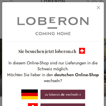
Du has
W
Zum Hauptinhalt springen
TRAUMHAFTE
GARTENHOCHZEIT
Sie besuchen jetzt loberon.ch
In diesem Online-Shop sind nur Lieferungen in die
Schweiz möglich.
Möchten Sie lieber in den
deutschen Online-Shop
wechseln?
zu loberon.
de
wechseln »