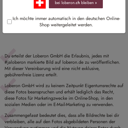
bei loberon.
ch
bleiben »
Wenn du unsere Anfrage mit
#jaloberon
zustimmst, dann
Ich möchte immer automatisch in den deutschen Online-
erklärst du dich mit folgenden Bedingungen einverstanden:
Shop weitergeleitet werden.
Du erteilst der Loberon GmbH die Erlaubnis, jedes mit
#jaloberon markierte Bild auf loberon.de zu veröffentlichen.
Mit dieser Vereinbarung wird eine nicht exklusive,
gebührenfreie Lizenz erteilt.
Loberon GmbH wird zu keinem Zeitpunkt Eigentumsrechte auf
diese Fotos beanspruchen und erhält lediglich das Recht,
diese Fotos für Marketingzwecke im Online-Shop, in den
sozialen Medien oder im E-Mail-Marketing zu verwenden.
Zusammengefasst bedeutet dies, dass alle Bildrechte bei dir
verbleiben, alle auf den Fotos abgebildeten Personen der
Verwendung zustimmen und die Nutzung deiner Fotos durch