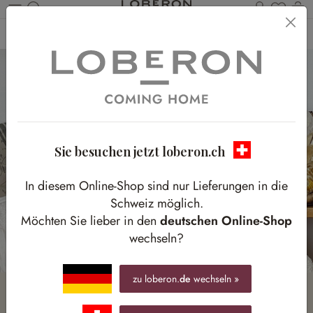
Du has
W
Zum Hauptinhalt springen
Home
Homestory
DEKO-TIPP!
Sie besuchen jetzt loberon.ch
In diesem Online-Shop sind nur Lieferungen in die
Schweiz möglich.
Möchten Sie lieber in den
deutschen Online-Shop
wechseln?
zu loberon.
de
wechseln »