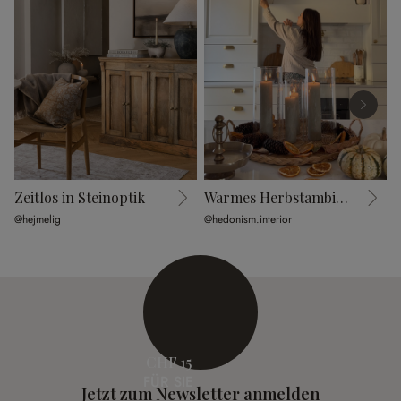
Zeitlos in Steinoptik
Warmes Herbstambiente
@hejmelig
@hedonism.interior
@
CHF 15
FÜR SIE
Jetzt zum Newsletter anmelden