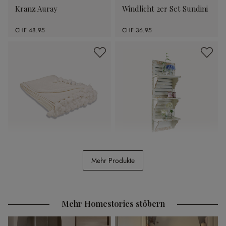
Kranz Auray
Windlicht 2er Set Sundini
CHF 48.95
CHF 36.95
Plaid Amlamé
Wandregal Morclerey
Mehr Produkte
CHF 74.95
CHF 128.00
Mehr Homestories stöbern