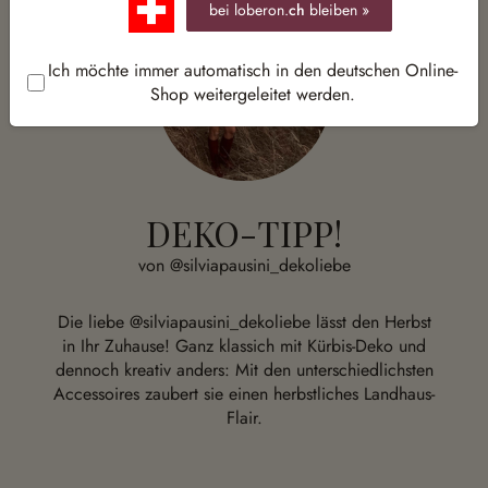
bei loberon.
ch
bleiben »
Ich möchte immer automatisch in den deutschen Online-
Shop weitergeleitet werden.
DEKO-TIPP!
von @silviapausini_dekoliebe
Die liebe @silviapausini_dekoliebe lässt den Herbst
in Ihr Zuhause! Ganz klassich mit Kürbis-Deko und
dennoch kreativ anders: Mit den unterschiedlichsten
Accessoires zaubert sie einen herbstliches Landhaus-
Flair.