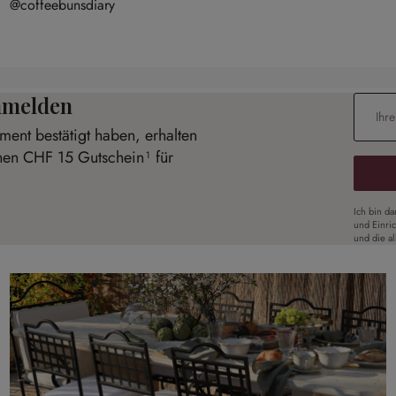
@coffeebunsdiary
anmelden
E-Mail-
ent bestätigt haben, erhalten
inen CHF 15 Gutschein¹ für
Ich bin d
und Einri
und die a