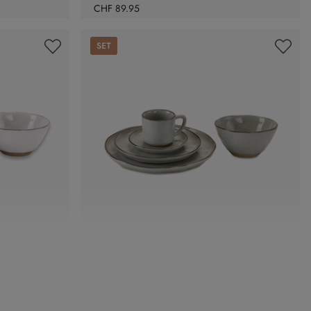
CHF 89.95
Set
Geschirr 30er Set Biarré
CHF 198.00