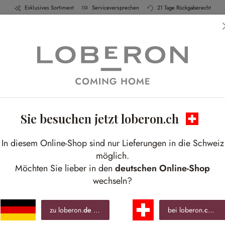
Exklusives Sortiment
Serviceversprechen
21 Tage Rückgaberecht
h & Küche
Schlafen
Bad
Möbel
Leucht
Sie besuchen jetzt loberon.ch
In diesem Online-Shop sind nur Lieferungen in die Schweiz
möglich.
Möchten Sie lieber in den
deutschen Online-Shop
wechseln?
zu loberon.
de
wechseln »
bei loberon.
ch
ble