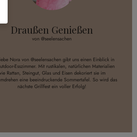
Draußen Genießen
von @seelensachen
liebe Nora von
@seelensachen
gibt uns einen Einblick in
utdoor-Esszimmer. Mit rustikalen, natürlichen Materialien
wie Rattan, Steingut, Glas und Eisen dekoriert sie im
mdrehen eine beeindruckende Sommertafel. So wird das
nächste Grillfest ein voller Erfolg!