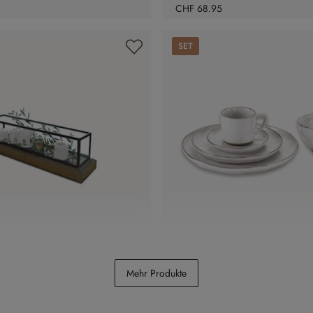
CHF 68.95
Set
Curgy
Geschirr 30er Set Biarré
Mehr Produkte
CHF 198.00