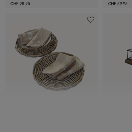
CHF 98.95
CHF 59.95
Platzteller 2er Set Bland
Windlicht 
CHF 34.95
CHF 39.95