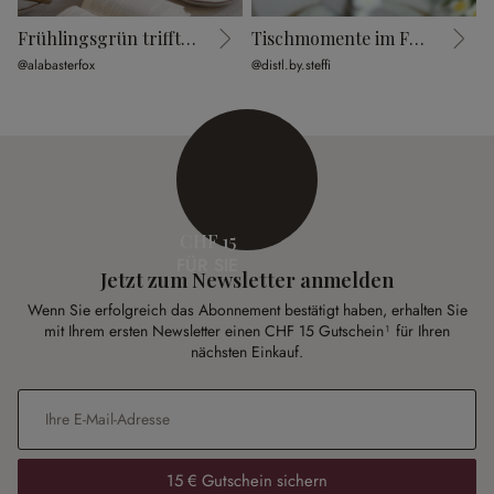
Frühlingsgrün trifft Ostercharme
Tischmomente im Frühling
@alabasterfox
@distl.by.steffi
@
CHF 15
FÜR SIE
Jetzt zum Newsletter anmelden
Wenn Sie erfolgreich das Abonnement bestätigt haben, erhalten Sie
mit Ihrem ersten Newsletter einen CHF 15 Gutschein¹ für Ihren
nächsten Einkauf.
E-Mail-Adresse
*
15 € Gutschein sichern