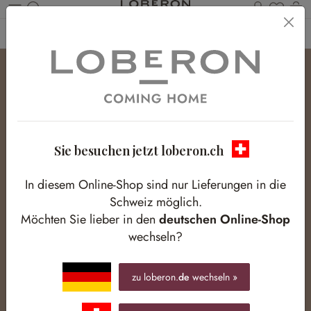
Du has
W
Zum Hauptinhalt springen
Home
Homestory
Genussvolle Momente beim Osterbrunch
Sie besuchen jetzt loberon.ch
In diesem Online-Shop sind nur Lieferungen in die
Schweiz möglich.
Möchten Sie lieber in den
deutschen Online-Shop
wechseln?
zu loberon.
de
wechseln »