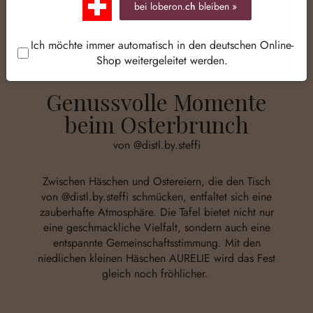
bei loberon.
ch
bleiben »
Ich möchte immer automatisch in den deutschen Online-
Shop weitergeleitet werden.
Genussvolle Momente
beim Osterbrunch
von @distl.by.steffi
Zwischen Häschen und Ostereiern, die den Tisch
von
@distl.by.steffi
schmücken, entfaltet sich eine
zauberhafte Atmosphäre. Die Tafel bietet nicht nur
eine geschmackliche Vielfalt, sondern auch eine
entspannte Gemeinschaftsstimmung. Mit den
niedlichen kleinen Häschen AURELIE wird das Fest
gleich noch fröhlicher.