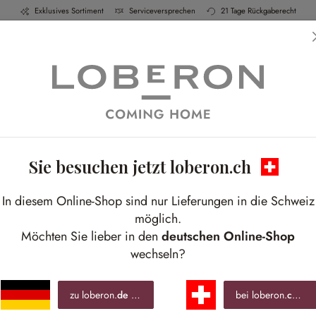
Exklusives Sortiment
Serviceversprechen
21 Tage Rückgaberecht
h & Küche
Schlafen
Bad
Möbel
Leucht
Sie besuchen jetzt loberon.ch
In diesem Online-Shop sind nur Lieferungen in die Schweiz
möglich.
Möchten Sie lieber in den
deutschen Online-Shop
wechseln?
zu loberon.
de
wechseln »
bei loberon.
ch
ble