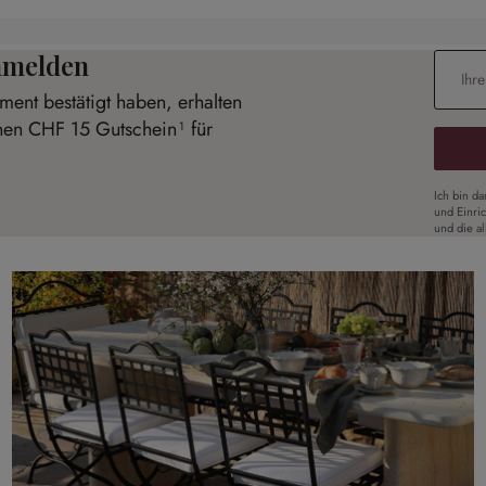
anmelden
E-Mail-
ent bestätigt haben, erhalten
inen CHF 15 Gutschein¹ für
Ich bin d
und Einri
und die a