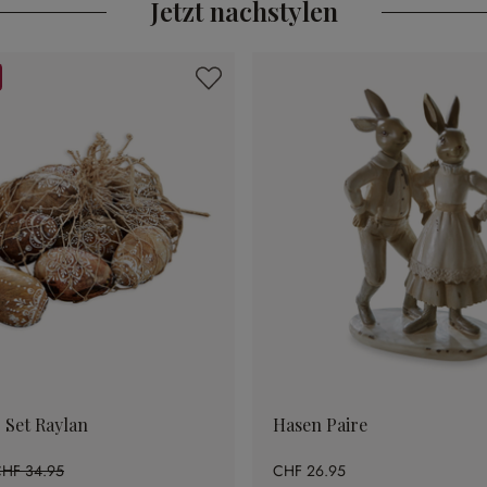
Jetzt nachstylen
 Set Raylan
Hasen Paire
HF 34.95
CHF 26.95
42.2% gespart)