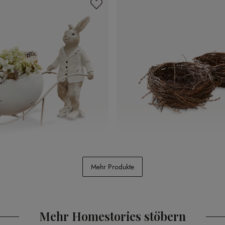
Deko-Nest 2er Set Libers
Mehr Produkte
CHF 16.95
Mehr Homestories stöbern