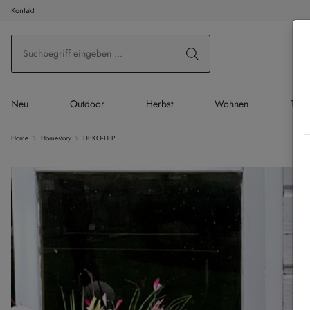
Kontakt
 Hauptinhalt springen
Zur Suche springen
Zur Hauptnavigation springen
Neu
Outdoor
Herbst
Wohnen
Tisc
Home
Homestory
DEKO-TIPP!