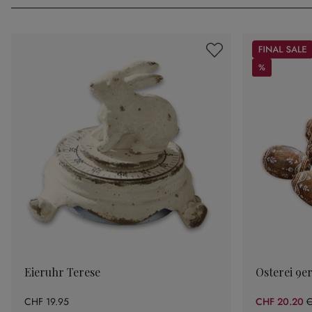
Sale
%
%
Eieruhr Terese
Osterei 9er
CHF 19.95
CHF 20.20
C
(