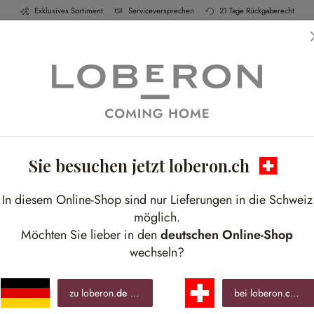
Exklusives Sortiment
Serviceversprechen
21 Tage Rückgaberecht
h & Küche
Schlafen
Bad
Möbel
Leucht
Sie besuchen jetzt loberon.ch
In diesem Online-Shop sind nur Lieferungen in die Schweiz
möglich.
Möchten Sie lieber in den
deutschen Online-Shop
wechseln?
zu loberon.
de
wechseln »
bei loberon.
ch
ble