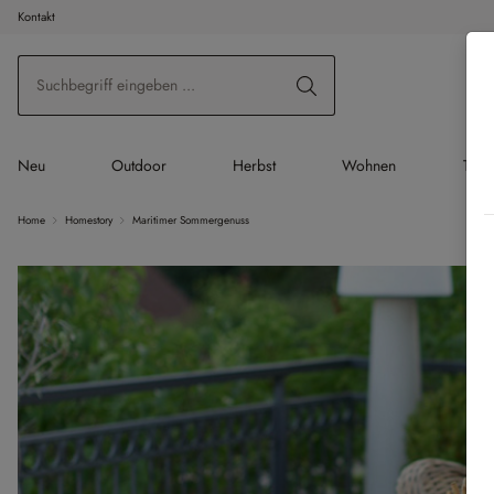
Kontakt
 Hauptinhalt springen
Zur Suche springen
Zur Hauptnavigation springen
Neu
Outdoor
Herbst
Wohnen
Tisc
Home
Homestory
Maritimer Sommergenuss