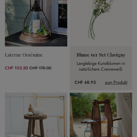
Laterne Orsémine
Blume 6er Set Clavigny
Langlebige Kunstblumen in
CHF 103.50
CHF 178.00
natürlichem Cremeweiß.
(41.85% gespart)
CHF 48.95
zum Produkt