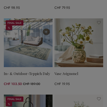
CHF 98.95
CHF 79.95
Sale
%
%
In- & Outdoor-Teppich Daly
Vase Avignonel
CHF 103.50
CHF 189.00
CHF 19.95
(45.24% gespart)
Sale
%
%