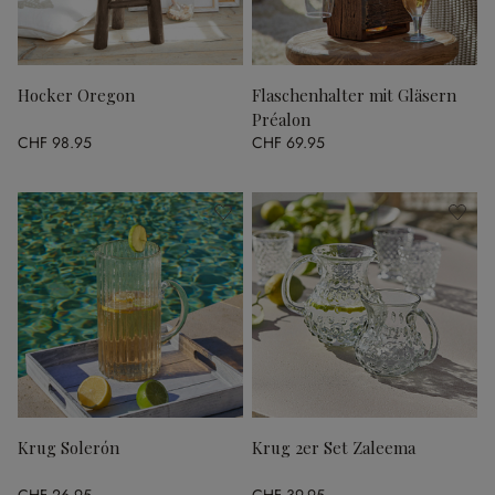
Hocker Oregon
Flaschenhalter mit Gläsern
Préalon
CHF 98.95
CHF 69.95
Krug Solerón
Krug 2er Set Zaleema
CHF 26.95
CHF 39.95