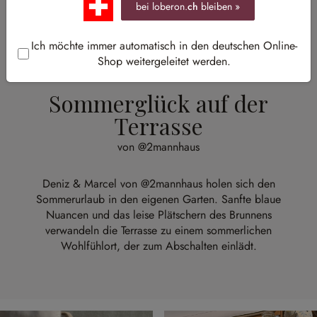
bei loberon.
ch
bleiben »
Ich möchte immer automatisch in den deutschen Online-
Shop weitergeleitet werden.
Sommerglück auf der
Terrasse
von @2mannhaus
Deniz & Marcel von
@2mannhaus
holen sich den
Sommerurlaub in den eigenen Garten. Sanfte blaue
Nuancen und das leise Plätschern des Brunnens
verwandeln die Terrasse zu einem sommerlichen
Wohlfühlort, der zum Abschalten einlädt.