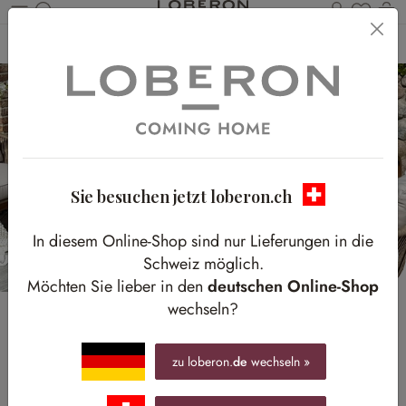
Du has
W
Zum Hauptinhalt springen
Home
Homestory
Sommerglück auf der Terrasse
Sie besuchen jetzt loberon.ch
In diesem Online-Shop sind nur Lieferungen in die
Schweiz möglich.
Möchten Sie lieber in den
deutschen Online-Shop
wechseln?
zu loberon.
de
wechseln »