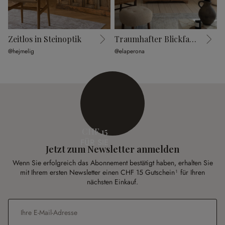
Zeitlos in Steinoptik
Traumhafter Blickfang
@hejmelig
@elaperona
@
CHF 15
FÜR SIE
Jetzt zum Newsletter anmelden
Wenn Sie erfolgreich das Abonnement bestätigt haben, erhalten Sie
mit Ihrem ersten Newsletter einen CHF 15 Gutschein¹ für Ihren
nächsten Einkauf.
E-Mail-Adresse
*