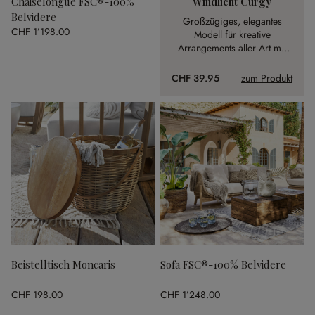
Chaiselongue FSC®-100%
Windlicht Curgy
Belvidere
Großzügiges, elegantes
CHF 1’198.00
Modell für kreative
Arrangements aller Art mit
geraden Linien. Neue Deko-
Möglichkeiten in jeder
CHF 39.95
zum Produkt
Saison.
Beistelltisch Moncaris
Sofa FSC®-100% Belvidere
CHF 198.00
CHF 1’248.00