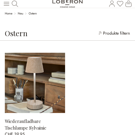
W
Zum Hauptinhalt springen
Home
Neu
Ostern
Ostern
Produkte filtern
Wiederaufladbare
Tischlampe Sylvainie
CHF 39.95