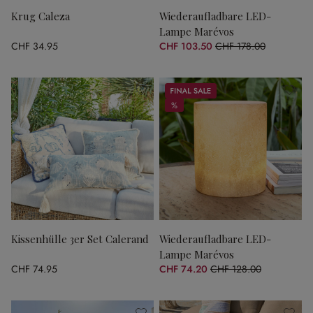
Krug Caleza
Wiederaufladbare LED-
Lampe Marévos
CHF 34.95
CHF 103.50
CHF 178.00
(41.85% gespart)
Sale
%
%
Kissenhülle 3er Set Calerand
Wiederaufladbare LED-
Lampe Marévos
CHF 74.95
CHF 74.20
CHF 128.00
(42.03% gespart)