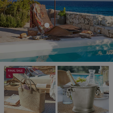
Sale
%
%