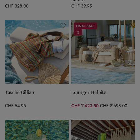
CHF 328.00
CHF 39.95
Sale
%
%
Tasche Gillian
Lounger Heloite
CHF 54.95
CHF 1’423.50
CHF 2’698.00
(47.24% gespart)