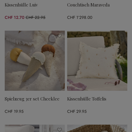
Kissenhülle Luiv
Couchtisch Maraveda
CHF 12.70
CHF 22.95
CHF 1’298.00
(44.66% gespart)
Spielzeug 3er set Cheeklee
Kissenhülle Toffelis
CHF 19.95
CHF 29.95