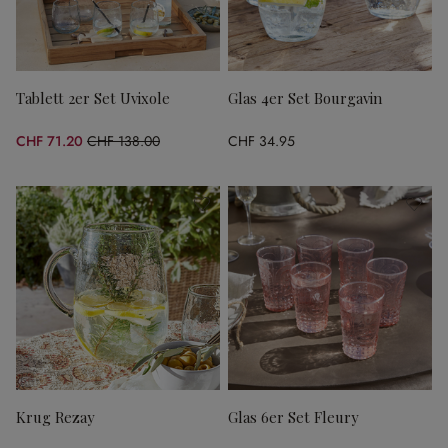
Tablett 2er Set Uvixole
Glas 4er Set Bourgavin
CHF 71.20
CHF 138.00
CHF 34.95
(48.41% gespart)
Krug Rezay
Glas 6er Set Fleury