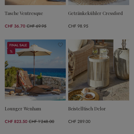
Tasche Ventresque
Getränkekühler Cressford
CHF 36.70
CHF 69.95
CHF 98.95
(47.53% gespart)
Sale
%
%
Lounger Wenham
Beistelltisch Delor
CHF 823.50
CHF 1’248.00
CHF 289.00
(34.01% gespart)