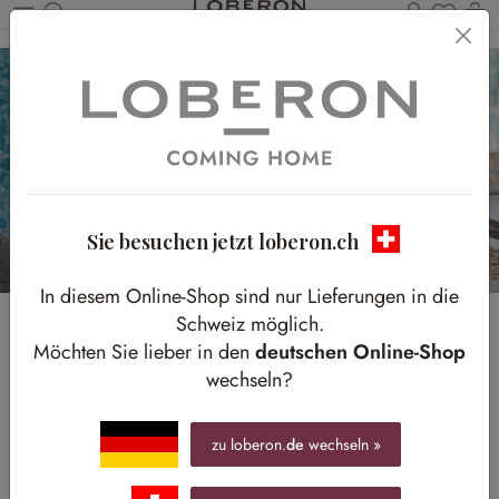
Du has
W
Zum Hauptinhalt springen
Sie besuchen jetzt loberon.ch
In diesem Online-Shop sind nur Lieferungen in die
Schweiz möglich.
Poolparty mit
Möchten Sie lieber in den
deutschen Online-Shop
wechseln?
Erfrischung
Accessoires und Deko für Pool, Strand und sonnige
zu loberon.
de
wechseln »
Auszeiten