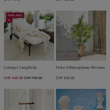
Sale
%
%
Lounger Langforda
Deko-Palmenplanze Mersina
CHF 448.50
CHF 748.00
CHF 248.00
(40.04% gespart)