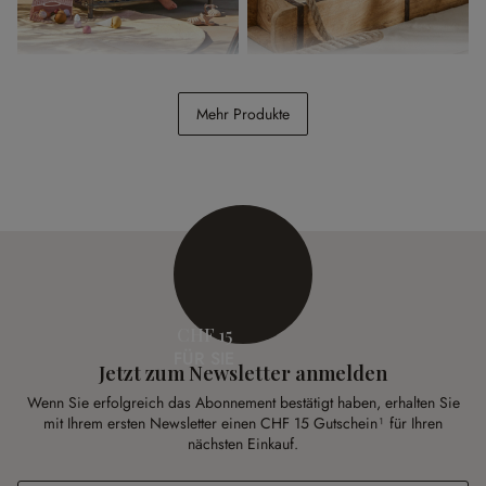
Kinderliegestuhl
Deko-Vogel 3er Set Izzy
Snuggleberry
Mehr Produkte
CHF 351.00
CHF 698.00
CHF 9.70
CHF 16.95
(49.71% gespart)
(42.77% gespart)
CHF 15
FÜR SIE
Jetzt zum Newsletter anmelden
Wenn Sie erfolgreich das Abonnement bestätigt haben, erhalten Sie
mit Ihrem ersten Newsletter einen CHF 15 Gutschein¹ für Ihren
nächsten Einkauf.