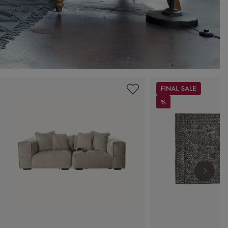
Sale
%
%