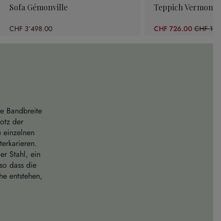
Sofa Gémonville
Teppich Vermont
CHF 3’498.00
CHF 726.00
CHF 1’3
(46.14% 
ze Bandbreite
otz der
e einzelnen
erkarieren.
er Stahl, ein
so dass die
he entstehen,