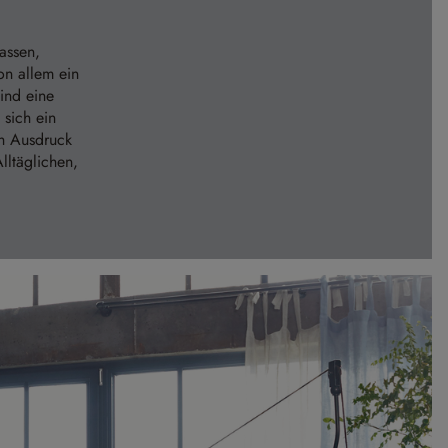
assen,
on allem ein
ind eine
sich ein
ch Ausdruck
lltäglichen,