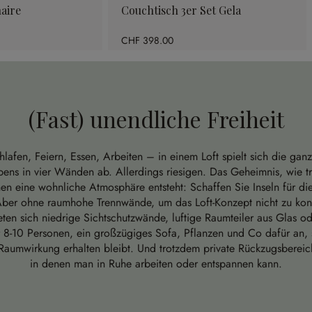
aire
Couchtisch 3er Set Gela
CHF 398.00
(Fast) unendliche Freiheit
afen, Feiern, Essen, Arbeiten – in einem Loft spielt sich die gan
bens in vier Wänden ab. Allerdings riesigen. Das Geheimnis, wie tr
n eine wohnliche Atmosphäre entsteht: Schaffen Sie Inseln für di
Aber ohne raumhohe Trennwände, um das Loft-Konzept nicht zu kont
ten sich niedrige Sichtschutzwände, luftige Raumteiler aus Glas od
ür 8-10 Personen, ein großzügiges Sofa, Pflanzen und Co dafür an, 
 Raumwirkung erhalten bleibt. Und trotzdem private Rückzugsbereic
in denen man in Ruhe arbeiten oder entspannen kann.