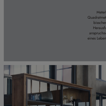
Meter
Quadratmete
bissche
Herausf
anspruchsv
eines Leben