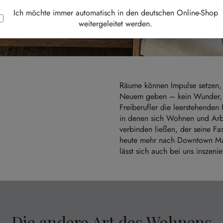
Ich möchte immer automatisch in den deutschen Online-Shop
weitergeleitet werden.
Räume können Impulse setzen, G
Neuem geben – kein Wunder, d
Freiberufler die leerstehenden
in denen sich Wohnen und Arbei
verbinden ließen, der seine Fas
heute mehr nach Downtown Manh
lässt sich auch bei uns inszen
Die andere Art des Wohnens