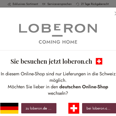
Exklusives Sortiment
Serviceversprechen
21 Tage Rückgaberecht
h & Küche
Schlafen
Bad
Möbel
Leucht
Sie besuchen jetzt loberon.ch
In diesem Online-Shop sind nur Lieferungen in die Schweiz
möglich.
Möchten Sie lieber in den
deutschen Online-Shop
wechseln?
zu loberon.
de
wechseln »
bei loberon.
ch
ble