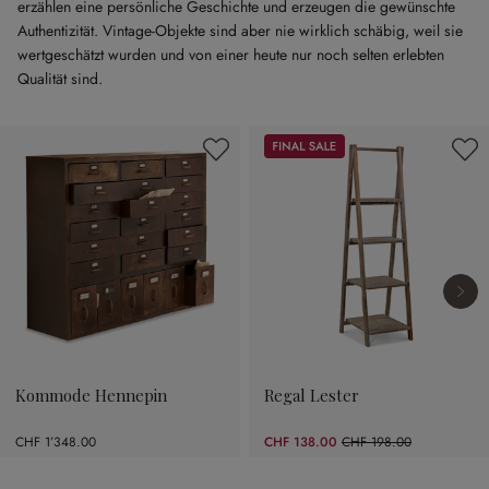
erzählen eine persönliche Geschichte und erzeugen die gewünschte
Authentizität. Vintage-Objekte sind aber nie wirklich schäbig, weil sie
wertgeschätzt wurden und von einer heute nur noch selten erlebten
Qualität sind.
Produktgalerie überspringen
Sale
Kommode Hennepin
Regal Lester
CHF 1’348.00
CHF 138.00
CHF 198.00
(30.3% gespart)