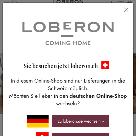
Du has
W
Zum Hauptinhalt springen
Home
Stilrichtungen
Vintage
Vintage
Eine Hommage an legendäre Stil-Ikonen
Sie besuchen jetzt loberon.ch
In diesem Online-Shop sind nur Lieferungen in die
Schweiz möglich.
Möchten Sie lieber in den
deutschen Online-Shop
wechseln?
zu loberon.
de
wechseln »
Der Vintage-Stil ist aktuell wie nie, doch um seiner Faszination auf die
Spur zu kommen, müssen wir ins vergangene Jahrhundert eintauchen: