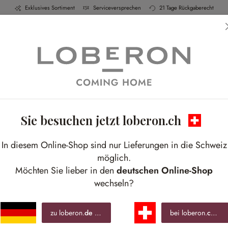
Exklusives Sortiment
Serviceversprechen
21 Tage Rückgaberecht
h & Küche
Schlafen
Bad
Möbel
Leucht
ihnachtsbaum-Styl
Sie besuchen jetzt loberon.ch
eimal besonders – festliche Ideen für traumha
In diesem Online-Shop sind nur Lieferungen in die Schweiz
möglich.
Möchten Sie lieber in den
deutschen Online-Shop
wechseln?
zu loberon.
de
wechseln »
bei loberon.
ch
ble
Farben