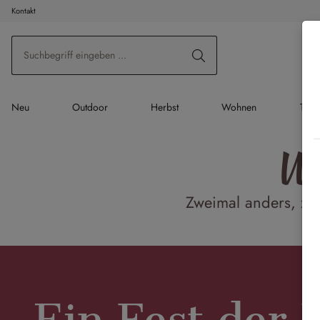
Kontakt
 Hauptinhalt springen
Zur Suche springen
Zur Hauptnavigation springen
Neu
Outdoor
Herbst
Wohnen
Tisc
We
Zweimal anders, zw
Ein Fest der 