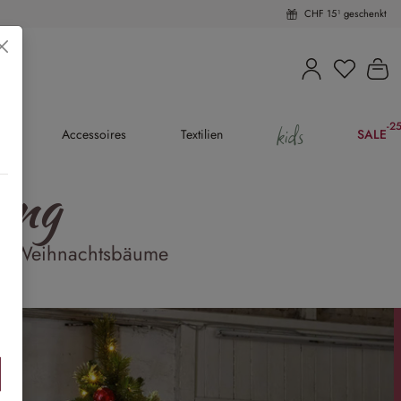
CHF 15¹ geschenkt
Du hast 
Wa
kids
-2
(25
en
Accessoires
Textilien
SALE
ing
fte Weihnachtsbäume
iben »