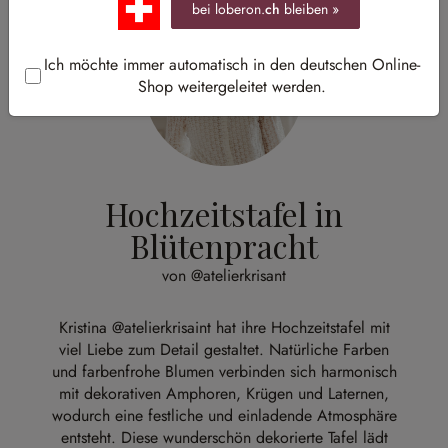
bei loberon.
ch
bleiben »
Ich möchte immer automatisch in den deutschen Online-
Shop weitergeleitet werden.
Hochzeitstafel in
Blütenpracht
von @atelierkrisant
Kristina
@atelierkrisaint
hat ihre Hochzeitstafel mit
viel Liebe zum Detail gestaltet. Natürliche Farben
und farbenfrohe Blumen verbinden sich harmonisch
mit dekorativen Amphoren, Krügen und Laternen,
wodurch eine festliche und einladende Atmosphäre
entsteht. Diese wunderschön dekorierte Tafel lädt