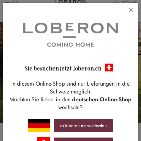
Du has
W
Zum Hauptinhalt springen
Home
Homestory
Hochzeitstafel in Blütenpracht
Sie besuchen jetzt loberon.ch
In diesem Online-Shop sind nur Lieferungen in die
Schweiz möglich.
Möchten Sie lieber in den
deutschen Online-Shop
wechseln?
zu loberon.
de
wechseln »