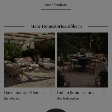
Vase 5er Set Ranjo
Etagere Olathe
Mehr Produkte
CHF 39.95
CHF 89.95
Mehr Homestories stöbern
Harmonie aus Stein und Geflecht
Indian Summer im Cottage Garden
@taraxhome_
@coffeebunsdiary
@