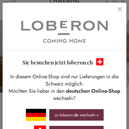
Du has
W
Zum Hauptinhalt springen
Home
Homestory
Kleine Entdeckerwelt
Sie besuchen jetzt loberon.ch
In diesem Online-Shop sind nur Lieferungen in die
Schweiz möglich.
Möchten Sie lieber in den
deutschen Online-Shop
wechseln?
zu loberon.
de
wechseln »