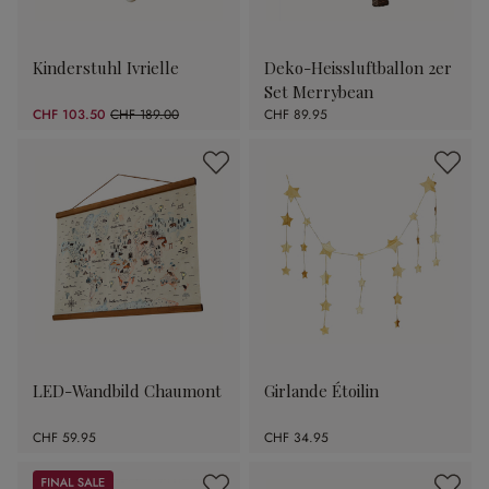
Kinderstuhl Ivrielle
Deko-Heissluftballon 2er
Set Merrybean
CHF 103.50
CHF 189.00
CHF 89.95
(45.24% gespart)
LED-Wandbild Chaumont
Girlande Étoilin
CHF 59.95
CHF 34.95
Sale