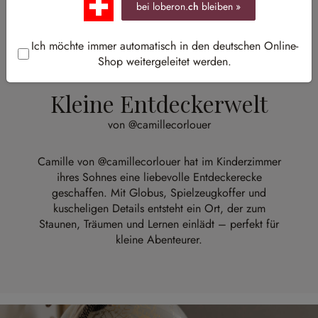
bei loberon.
ch
bleiben »
Ich möchte immer automatisch in den deutschen Online-
Shop weitergeleitet werden.
Kleine Entdeckerwelt
von @camillecorlouer
Camille von
@camillecorlouer
hat im Kinderzimmer
ihres Sohnes eine liebevolle Entdeckerecke
geschaffen. Mit Globus, Spielzeugkoffer und
kuscheligen Details entsteht ein Ort, der zum
Staunen, Träumen und Lernen einlädt – perfekt für
kleine Abenteurer.