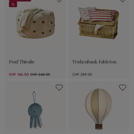
%
%
Pouf Thivalie
Truhenbank Fableton
CHF 186.00
CHF 348.00
CHF 289.00
(46.55% gespart)