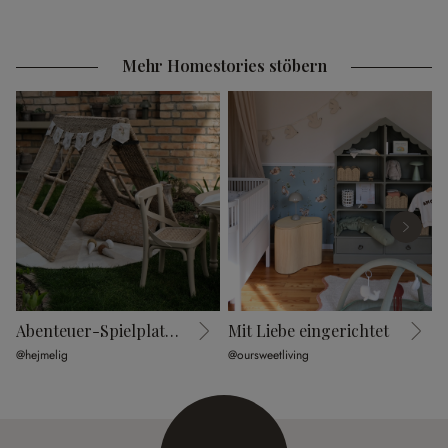
CHF 198.00
CHF 198.00
Mehr Homestories stöbern
Abenteuer-Spielplatz im Garten
Mit Liebe eingerichtet
K
@hejmelig
@oursweetliving
@