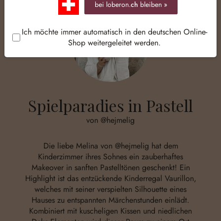
bei loberon.
ch
bleiben »
Ich möchte immer automatisch in den deutschen Online-
Shop weitergeleitet werden.
Spielparadies in Pastell
von @hejmelig
Die liebe Melina von
@hejmelig
hat dem
Kinderzimmer ihres Sohnes ein zauberhaftes
Makeover in sanften Pastelltönen geschenkt! Ein
Highlight ist das entzückende Kinderregal Vaurillon,
welches mit seiner verspielten Silhouette eines
Hauses zu entspannten Märchenstunden einlädt.
Kombiniert mit kuscheligen Kissen und niedlichen