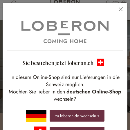
Du has
W
Zum Hauptinhalt springen
Home
Homestory
Spielparadies in Pastell
Sie besuchen jetzt loberon.ch
In diesem Online-Shop sind nur Lieferungen in die
Schweiz möglich.
Möchten Sie lieber in den
deutschen Online-Shop
wechseln?
zu loberon.
de
wechseln »