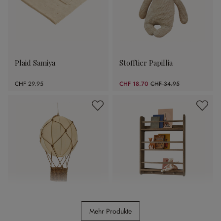
Plaid Samiya
Stofftier Papillia
CHF 29.95
CHF 18.70
CHF 34.95
(46.49% gespart)
Hängelampe Plumillon
Wandregal Quenby
Mehr Produkte