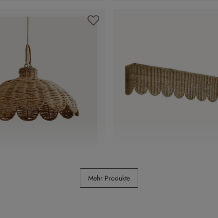
irm Glyndon
Fensterverkleidung Glynd
Mehr Produkte
CHF 178.00