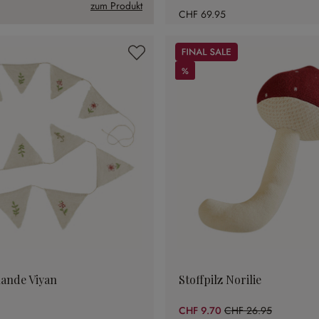
zum Produkt
CHF 69.95
Sale
%
%
ande Viyan
Stoffpilz Norilie
CHF 9.70
CHF 26.95
(64.01% gespart)