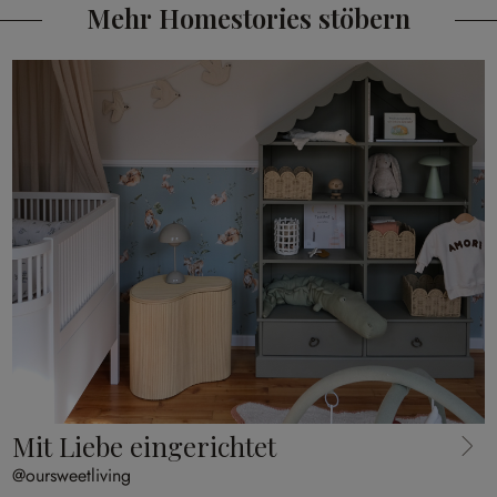
Mehr Homestories stöbern
Mit Liebe eingerichtet
@oursweetliving