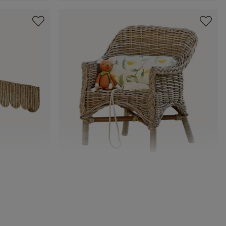
on
Kinderstuhl Narivena
CHF 198.00