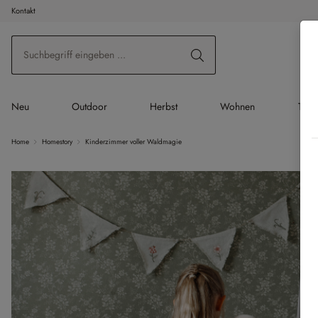
Kontakt
 Hauptinhalt springen
Zur Suche springen
Zur Hauptnavigation springen
Neu
Outdoor
Herbst
Wohnen
Tisc
Home
Homestory
Kinderzimmer voller Waldmagie