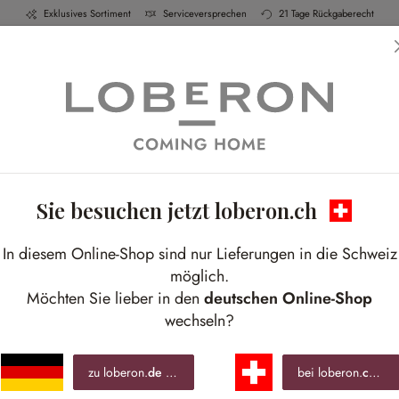
Exklusives Sortiment
Serviceversprechen
21 Tage Rückgaberecht
h & Küche
Schlafen
Bad
Möbel
Leucht
Sie besuchen jetzt loberon.ch
In diesem Online-Shop sind nur Lieferungen in die Schweiz
möglich.
Möchten Sie lieber in den
deutschen Online-Shop
wechseln?
zu loberon.
de
wechseln »
bei loberon.
ch
ble