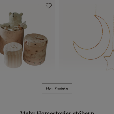
 Bellise
LED-Leuchtdeko 2er Set 
Mehr Produkte
CHF 12.95
Mehr Homestories stöbern