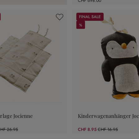
CHF 698.00
Sale
%
%
rlage Jocienne
Kinderwagenanhänger Joc
HF 26.95
CHF 8.95
CHF 16.95
44.53% gespart)
(47.2% gespart)