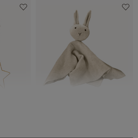
Padden
Stofftier Lumiou
CHF 19.95