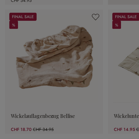
CHF 54.95
Sale
Sale
%
%
%
%
Wickelauflagenbezug Bellise
Wickelunte
CHF 18.70
CHF 34.95
CHF 14.95
C
(46.49% gespart)
(