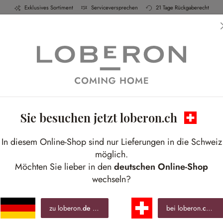
Exklusives Sortiment
Serviceversprechen
21 Tage Rückgaberecht
h & Küche
Schlafen
Bad
Möbel
Leucht
Sie besuchen jetzt loberon.ch
In diesem Online-Shop sind nur Lieferungen in die Schweiz
möglich.
Möchten Sie lieber in den
deutschen Online-Shop
wechseln?
zu loberon.
de
wechseln »
bei loberon.
ch
ble