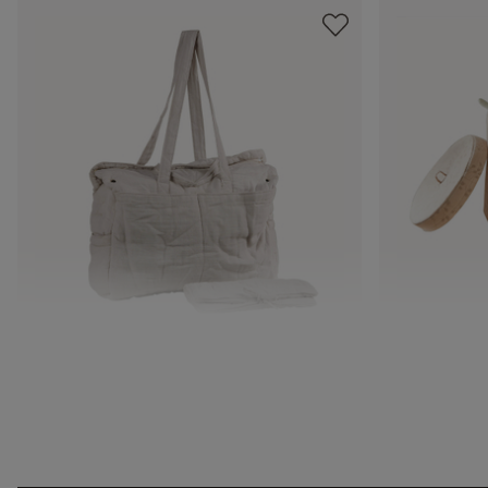
Wickeltasche Mireval
Box 3er Set
CHF 54.95
CHF 118.00