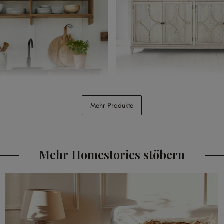
rgenfield
Kommode Pemberton
Mehr Produkte
CHF 1’998.00
Mehr Homestories stöbern