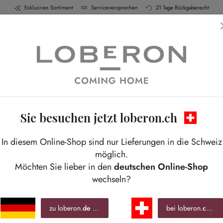
Exklusives Sortiment
Serviceversprechen
21 Tage Rückgaberecht
h & Küche
Schlafen
Bad
Möbel
Leucht
Sie besuchen jetzt loberon.ch
In diesem Online-Shop sind nur Lieferungen in die Schweiz
möglich.
Möchten Sie lieber in den
deutschen Online-Shop
wechseln?
zu loberon.
de
wechseln »
bei loberon.
ch
ble