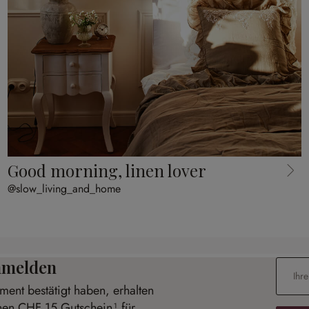
Good morning, linen lover
@slow_living_and_home
anmelden
E-Mail-
ent bestätigt haben, erhalten
inen CHF 15 Gutschein¹ für