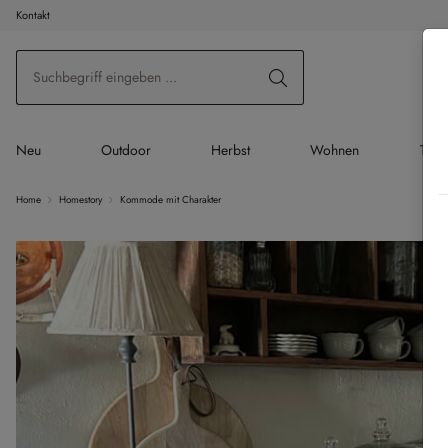
Kontakt
 Hauptinhalt springen
Zur Suche springen
Zur Hauptnavigation springen
Neu
Outdoor
Herbst
Wohnen
Tisc
Home
Homestory
Kommode mit Charakter