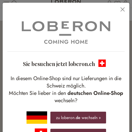
Du has
W
Zum Hauptinhalt springen
Home
Homestory
Vom Wunschzettel bis ins Wohnzimmer
Sie besuchen jetzt loberon.ch
In diesem Online-Shop sind nur Lieferungen in die
Schweiz möglich.
Möchten Sie lieber in den
deutschen Online-Shop
wechseln?
zu loberon.
de
wechseln »