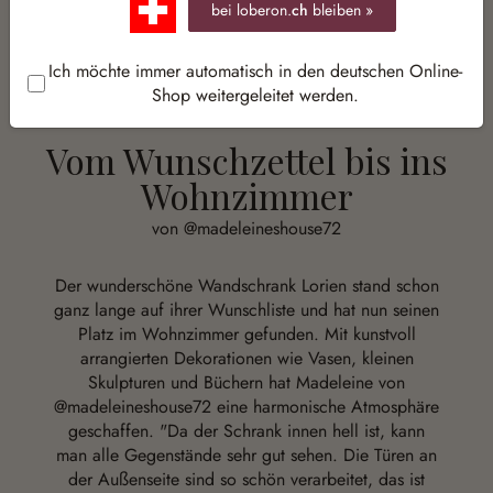
bei loberon.
ch
bleiben »
Ich möchte immer automatisch in den deutschen Online-
Shop weitergeleitet werden.
Vom Wunschzettel bis ins
Wohnzimmer
von @madeleineshouse72
Der wunderschöne Wandschrank Lorien stand schon
ganz lange auf ihrer Wunschliste und hat nun seinen
Platz im Wohnzimmer gefunden. Mit kunstvoll
arrangierten Dekorationen wie Vasen, kleinen
Skulpturen und Büchern hat Madeleine von
@madeleineshouse72 eine harmonische Atmosphäre
geschaffen. "Da der Schrank innen hell ist, kann
man alle Gegenstände sehr gut sehen. Die Türen an
der Außenseite sind so schön verarbeitet, das ist