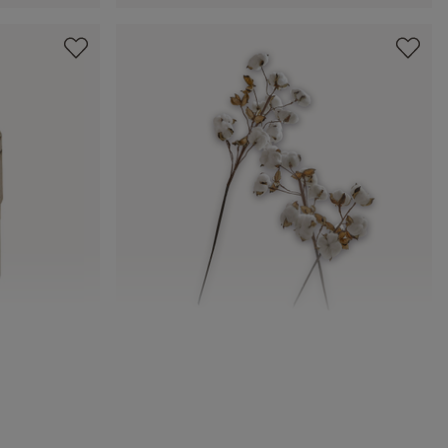
Zweig 3er Set Sauves
CHF 24.95