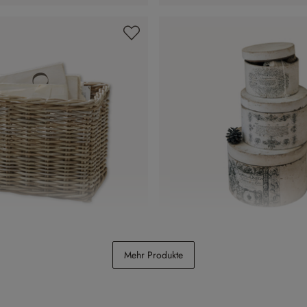
n
Box 3er Set Willma
Mehr Produkte
CHF 118.00