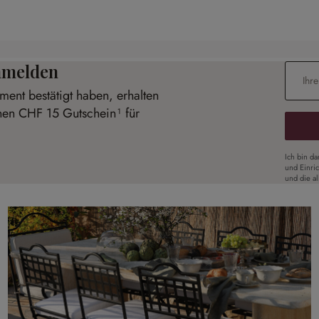
anmelden
E-Mail-
ent bestätigt haben, erhalten
inen CHF 15 Gutschein¹ für
Ich bin d
und Einri
und die a