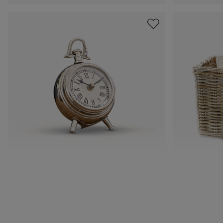
Uhr Coraten
Korb Daba
CHF 24.95
CHF 74.95