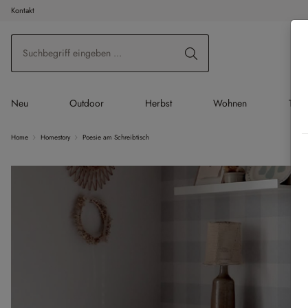
Kontakt
 Hauptinhalt springen
Zur Suche springen
Zur Hauptnavigation springen
Neu
Outdoor
Herbst
Wohnen
Tisc
Home
Homestory
Poesie am Schreibtisch