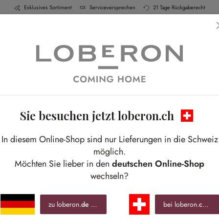
Exklusives Sortiment
Serviceversprechen
21 Tage Rückgaberecht
h & Küche
Schlafen
Bad
Möbel
Leucht
Sie besuchen jetzt loberon.ch
In diesem Online-Shop sind nur Lieferungen in die Schweiz
möglich.
Möchten Sie lieber in den
deutschen Online-Shop
wechseln?
zu loberon.
de
wechseln »
bei loberon.
ch
ble