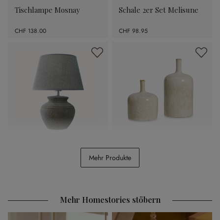
Tischlampe Mosnay
Schale 2er Set Melisune
CHF 138.00
CHF 98.95
Tischlampe Cleveland
Vase 2er Set Kurys
Mehr Produkte
CHF 98.95
CHF 39.95
Mehr Homestories stöbern