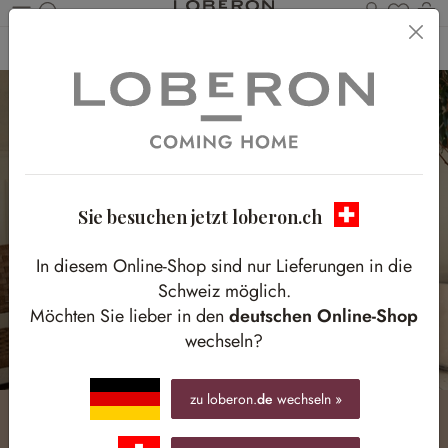
Du has
W
Zum Hauptinhalt springen
Home
Homestory
Traumhafter Blickfang
Sie besuchen jetzt loberon.ch
In diesem Online-Shop sind nur Lieferungen in die
Schweiz möglich.
Möchten Sie lieber in den
deutschen Online-Shop
wechseln?
zu loberon.
de
wechseln »