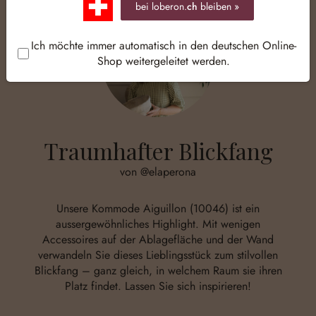
bei loberon.
ch
bleiben »
Ich möchte immer automatisch in den deutschen Online-
Shop weitergeleitet werden.
Traumhafter Blickfang
von @elaperona
Unsere Kommode Aiguillon (10046) ist ein
aussergewöhnliches Highlight. Mit wenigen
Accessoires auf der Ablagefläche und der Wand
verwandeln Sie dieses Lieblingsstück zum stilvollen
Blickfang – ganz gleich, in welchem Raum sie ihren
Platz findet. Lassen Sie sich inspirieren!