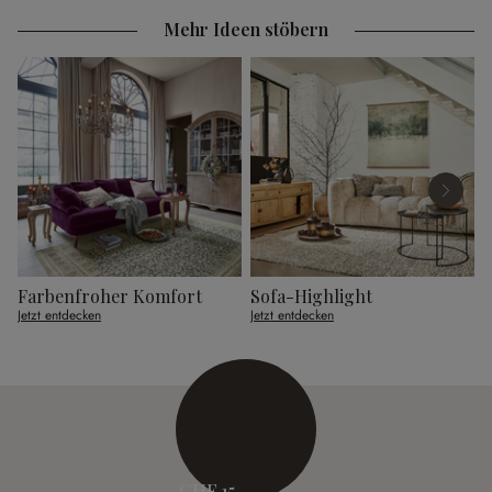
Mehr Ideen stöbern
Farbenfroher Komfort
Sofa-Highlight
G
Jetzt entdecken
Jetzt entdecken
J
CHF 15