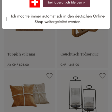
bei loberon.
ch
bleiben »
Ich möchte immer automatisch in den deutschen Online-
Shop weitergeleitet werden.
Teppich Volemar
Couchtisch Trésorique
Ab
CHF 898.00
CHF 1’348.00