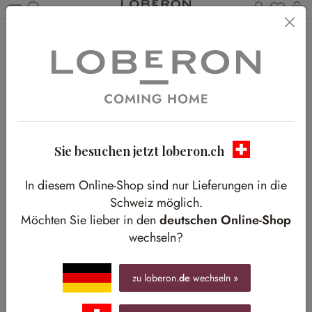
Du has
W
Zum Hauptinhalt springen
Home
Shop-The-Look
Wohnen
Zwischen Klarheit und Komfort
Zwischen Klarheit und Komfort
Ausdrucksstarke Strukturen sorgen für ein lebendiges
Raumgefühl
Sie besuchen jetzt loberon.ch
In diesem Online-Shop sind nur Lieferungen in die
Schweiz möglich.
Möchten Sie lieber in den
deutschen Online-Shop
wechseln?
zu loberon.
de
wechseln »