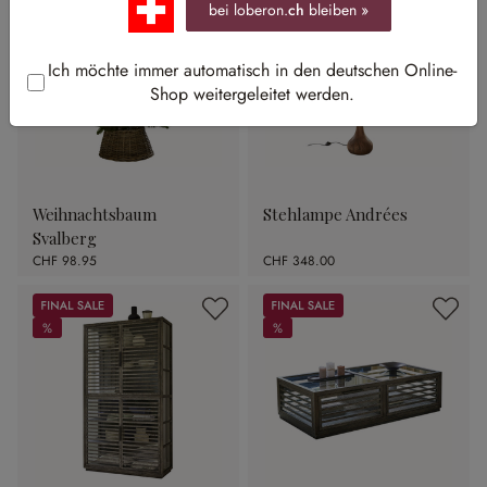
bei loberon.
ch
bleiben »
Ich möchte immer automatisch in den deutschen Online-
Shop weitergeleitet werden.
Weihnachtsbaum
Stehlampe Andrées
Svalberg
CHF 98.95
CHF 348.00
Sale
Sale
%
%
%
%