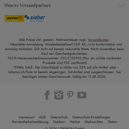
Unsere Versandpartner
Alle Preise inkl. gesetzl. Mehrwertsteuer zzgl.
Versandkosten
.
¹ Newsletter-Anmeldung: Mindestbestellwert CHF 45; nicht kombinierbar und
einmalig einlösbar. Gilt nicht auf bereits reduzierte Ware. Nicht anwendbar beim
Kauf von Geschenkgutscheinen.
FSC®-Warenzeichenlizenznummer: FSC-C136992 (Nur als solche markierten
Produkte sind FSC zertifiziert)
*FINAL SALE: Der Extra-Rabatt in Höhe von 25% auf alle Artikel unter
loberon.ch/Sale ist bereits abgezogen. Set-Artikel sind ausgeschlossen. Sie
benötigen keinen Gutscheincode. Gültig bis 11.08.2026.
Impressum
AGB
Datenschutz
Datenschutz-Einstellungen
Barrierefreiheitserklärung
Outdoor
Herbst
Weihnachten
Ostern
© 2026 LOBERON GmbH