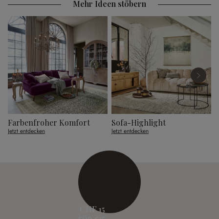
Mehr Ideen stöbern
Farbenfroher Komfort
Sofa-Highlight
G
Jetzt entdecken
Jetzt entdecken
J
CHF 15