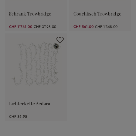
Schrank Trowbridge
Couchtisch Trowbridge
CHF 1’761.00
CHF 3’198.00
CHF 561.00
CHF 1’348.00
(44.93% gespart)
(58.38% gespart)
Lichterkette Aedara
CHF 36.95